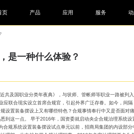
首页
产品
应用
服务
动
？
规官，是一种什么体验？
平易近共及国职业分类年夜典》，与状师、管帐师等职业一路被列入
企业应联合现实设立首席合规官，引起外界广泛存眷。如今，间隔 
规设置装备摆设上又有哪些特色？合规事情奉行中又是否面对痛
悉到这一点。 早于2016年，国资委就启动央企合规治理系统
为合规系统设置装备摆设试点单元以前，招商局集团的内设部分中