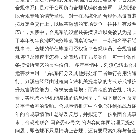
合规体系则是对于公司所有合规范畴的全笼罩。 从刘溪
以合规专项的情势呈现，对于在系统化的合规体系设置装
拓及定单交付上，以应答激烈的市场竞争，往往只有发
应出，实践中，合规系统设置装备摆设难以免被认为是 
于本年初年夜湾区法务峰会圆桌论坛中，一名知名平易
规事情。合规的价值毕竟可否权衡？合规职员、合规官碰
规咨询反馈速率怎样，处置惩罚了几多案件，每一个案
备摆设所带来的显性价值。 多年事情中，刘溪总结出合
危害发生时，与羁系部分及其他好处相干者举行有用沟
行。刘溪曾经经由过程向立法机关提建议的方式乐成维护
升危害防控能力，修筑安全堤坝；而高程度的合规，将为
台，实现跨本能机能条线的信息同享，削减下属公司反
分事情效率的影响。合规事情推进中不免会碰到挑战及痛
年的合规事情做出总结及反思，并拟定了一份集团合规事
末，合规处联合 国资委42号文 的内容向集团治理层
问题，即合规不只是情势上合规，还有要思索怎样与营业