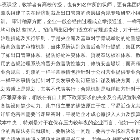
年夜课堂，教学者有高校传授，也有知名律所的状师，更有集团
部牵头组建了关在经济制裁及出口管束的跨层级合规专项研究小
训。 审计稽察方面，企业一般会经由过程成立举报通道、一样
均可所以 监控人 。招商局集团专门设立有背规追责处，对于
治理措施及实行细则，于是央企遍及器重对于背规举动的处置惩
供给商危害的审核机制，当体系辨认到危害后会举行提醒，集团
立了如出口管束体系、提防好处冲突体系、贸易奉送核准体系、
有用的合规治理系统将晋升危害防控能力，修筑安全堤坝；而高
企业合规官，刘溪的一样平常事情包括针对于公司营业提供专业
一样平常事情包括针对于突发事务制订应答计谋及解决方案，介
规划素质上是规划，其实不代表实行；合规机制是就详细方针对
的不雅察来看，相较在有自上而下政策要求的央企及合规设置装
备摆设则缺少动力。此中很主要的缘故原由于在，平易近企尤其
明详细危害且需要当即应答时，平易近企才成心愿投入人力及预
成本中央 ，特别是对于在保存压力较年夜的企业而言，假如一
近企的首席法务官就谈到，要解决这一问题，要害于在找准营业
面临绩效查核吗？潘琼的谜底是必定的。 我每一年都面对KPI