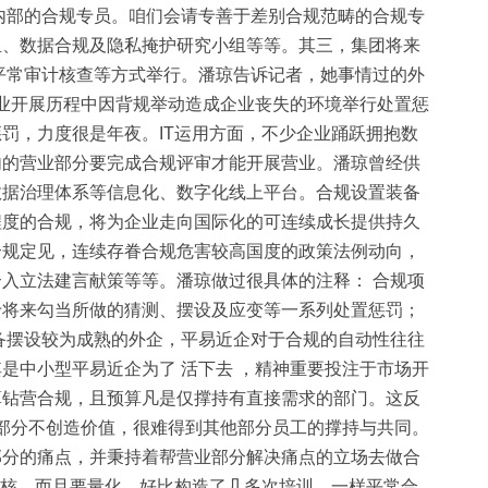
内部的合规专员。咱们会请专善于差别合规范畴的合规专
组、数据合规及隐私掩护研究小组等等。其三，集团将来
平常审计核查等方式举行。潘琼告诉记者，她事情过的外
营业开展历程中因背规举动造成企业丧失的环境举行处置惩
罚，力度很是年夜。IT运用方面，不少企业踊跃拥抱数
内的营业部分要完成合规评审才能开展营业。潘琼曾经供
数据治理体系等信息化、数字化线上平台。合规设置装备
程度的合规，将为企业走向国际化的可连续成长提供持久
合规定见，连续存眷合规危害较高国度的政策法例动向，
入立法建言献策等等。潘琼做过很具体的注释： 合规项
于将来勾当所做的猜测、摆设及应变等一系列处置惩罚；
备摆设较为成熟的外企，平易近企对于合规的自动性往往
是中小型平易近企为了 活下去 ，精神重要投注于市场开
算钻营合规，且预算凡是仅撑持有直接需求的部门。这反
个部分不创造价值，很难得到其他部分员工的撑持与共同。
部分的痛点，并秉持着帮营业部分解决痛点的立场去做合
查核，而且要量化，好比构造了几多次培训，一样平常合