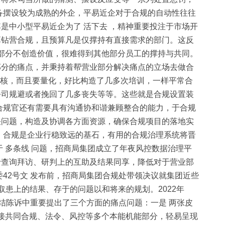
备摆设较为成熟的外企，平易近企对于合规的自动性往往
是中小型平易近企为了 活下去 ，精神重要投注于市场开
算钻营合规，且预算凡是仅撑持有直接需求的部门。这反
个部分不创造价值，很难得到其他部分员工的撑持与共同。
部分的痛点，并秉持着帮营业部分解决痛点的立场去做合
查核，而且要量化，好比构造了几多次培训，一样平常合
公司规避或者挽回了几多丧失等等。这些就是合规设置装
合规官还有需要具有沟通协和谐兼顾整合的能力，于合规
决问题，构造及协调各方面资源，确保合规项目的落地实
 合规是企业行稳致远的基石，有用的合规治理系统将晋
 多条线 问题，招商局集团成立了年夜风控数据治理平
于查询拜访、研判上的互助及结果同享，降低对于营业部
42号文 发布前，招商局集团合规处带领决议就集团近些
患上的结果、存于的问题以和将来的规划。2022年
结陈诉中重要提出了三个方面的痛点问题：一是 两张皮
于接共同合规、法令、风控等多个本能机能部分，轻易呈现