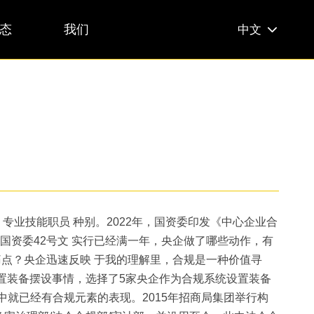
态
我们
中文
 专业技能职员 种别。2022年，国资委印发《中心企业合
国资委42号文 实行已经满一年，央企做了哪些动作，有
点？央企迅速反映 于我的理解里，合规是一种价值寻
设置装备摆设事情，选择了5家央企作为合规系统设置装备
就已经有合规元素的表现。2015年招商局集团举行构