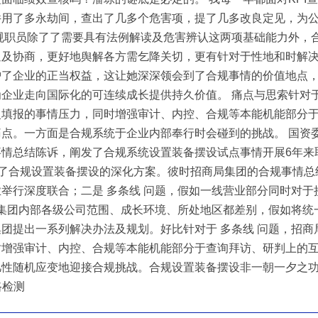
件用了多永劫间，查出了几多个危害项，提了几多改良定见，为
规职员除了了需要具有法例解读及危害辨认这两项基础能力外，
通及协商，更好地舆解各方需乞降关切，更有针对于性地和时解
了企业的正当权益，这让她深深领会到了合规事情的价值地点，
企业走向国际化的可连续成长提供持久价值。 痛点与思索针对于
复填报的事情压力，同时增强审计、内控、合规等本能机能部分
点。一方面是合规系统于企业内部奉行时会碰到的挑战。 国资委
情总结陈诉，阐发了合规系统设置装备摆设试点事情开展6年来取
提交了合规设置装备摆设的深化方案。彼时招商局集团的合规事情总
举行深度联合；二是 多条线 问题，假如一线营业部分同时对
，集团内部各级公司范围、成长环境、所处地区都差别，假如将统
团提出一系列解决办法及规划。好比针对于 多条线 问题，招
时增强审计、内控、合规等本能机能部分于查询拜访、研判上的
凡性随机应变地迎接合规挑战。合规设置装备摆设非一朝一夕之
路检测