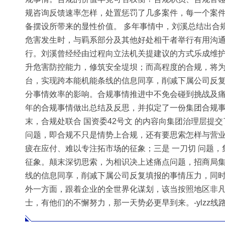
规咨询反馈速率怎样，处置惩罚了几多案件，每一个案
备摆设所带来的显性价值。 多年事情中，刘溪总结出合
危害发生时，与羁系部分及其他好处相干者举行有用沟
行。刘溪曾经经由过程向立法机关提建议的方式乐成维护
升危害防控能力，修筑安全堤坝；而高程度的合规，将为
台，实现跨本能机能条线的信息同享，削减下属公司反
分事情效率的影响。合规事情推进中不免会碰到挑战及痛
年的合规事情做出总结及反思，并拟定了一份集团合规事
末，合规处联合 国资委42号文 的内容向集团治理层
问题，即合规不只是情势上合规，还有要思索怎样与营业
疲在应付、难以专注拓市场的征象；三是 一刀切 问题
征象。颠末深切思索，为相识决上述痛点问题，招商局集
线的信息同享，削减下属公司反复填报的事情压力，同
外一方面，跟着企业的全世界化谋划，该当按照地区非
士，有他们的不懈努力，那一天势必更早到来。-ylzz线