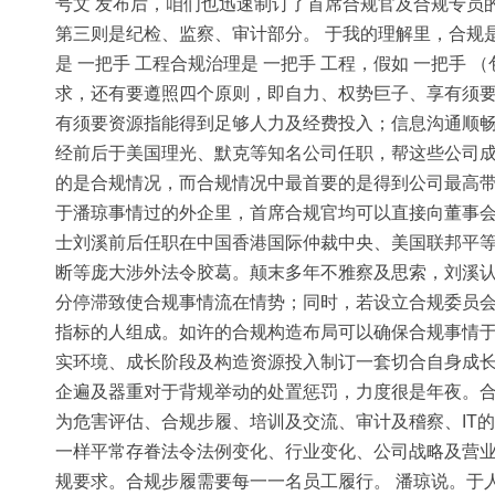
号文 发布后，咱们也迅速制订了首席合规官及合规专员
第三则是纪检、监察、审计部分。 于我的理解里，合规
是 一把手 工程合规治理是 一把手 工程，假如 一把
求，还有要遵照四个原则，即自力、权势巨子、享有须
有须要资源指能得到足够人力及经费投入；信息沟通顺
经前后于美国理光、默克等知名公司任职，帮这些公司成
的是合规情况，而合规情况中最首要的是得到公司最高带领
于潘琼事情过的外企里，首席合规官均可以直接向董事
士刘溪前后任职在中国香港国际仲裁中央、美国联邦平等
断等庞大涉外法令胶葛。颠末多年不雅察及思索，刘溪认
分停滞致使合规事情流在情势；同时，若设立合规委员
指标的人组成。如许的合规构造布局可以确保合规事情于
实环境、成长阶段及构造资源投入制订一套切合自身成
企遍及器重对于背规举动的处置惩罚，力度很是年夜。合
为危害评估、合规步履、培训及交流、审计及稽察、IT
一样平常存眷法令法例变化、行业变化、公司战略及营业
规要求。合规步履需要每一一名员工履行。 潘琼说。于