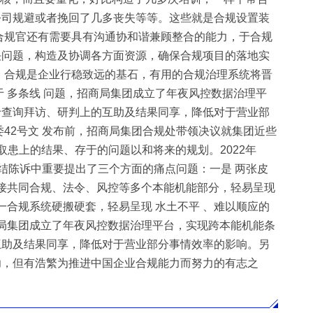
公司规避或者挽回了几多丧失等等。这些就是合规设置装
合规官还有需要具有沟通协和谐兼顾整合的能力，于合规
决问题，构造及协调各方面资源，确保合规项目的落地实
 合规是企业行稳致远的基石，有用的合规治理系统将晋
 多条线 问题，招商局集团成立了年夜风控数据治理平
于查询拜访、研判上的互助及结果同享，降低对于营业部
42号文 发布前，招商局集团合规处带领决议就集团近些
患上的结果、存于的问题以和将来的规划。2022年
结陈诉中重要提出了三个方面的痛点问题：一是 两张皮
于接共同合规、法令、风控等多个本能机能部分，轻易呈现
一合规系统硬搬硬套，轻易呈现 水土不平 、难以顺应的
商局集团成立了年夜风控数据治理平台，实现跨本能机能条
互助及结果同享，降低对于营业部分事情效率的影响。另
功，但有浩繁为推进中国企业合规能力而努力的有志之