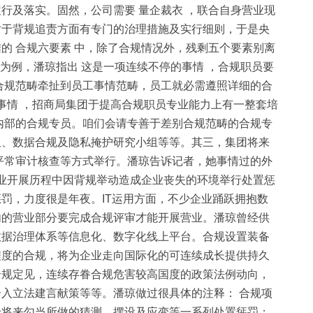
行及落实。固然，公司需要 量企裁衣 ，联合自身营业现
对于背规追责方面有专门的治理措施及实行细则，于是央
的 合规六要素 中，除了合规情况外，残剩五个要素别离
为例，潘琼指出 这是一项连续不停的事情 ，合规职员要
合规范畴牵扯到员工事情范畴，员工就必需遵照详细的合
事情 ，招商局集团于提高合规职员专业能力上有一整套培
内部的合规专员。咱们会请专善于差别合规范畴的合规专
组、数据合规及隐私掩护研究小组等等。其三，集团将来
平常审计核查等方式举行。潘琼告诉记者，她事情过的外
营业开展历程中因背规举动造成企业丧失的环境举行处置惩
罚，力度很是年夜。IT运用方面，不少企业踊跃拥抱数
内的营业部分要完成合规评审才能开展营业。潘琼曾经供
数据治理体系等信息化、数字化线上平台。合规设置装备
程度的合规，将为企业走向国际化的可连续成长提供持久
合规定见，连续存眷合规危害较高国度的政策法例动向，
入立法建言献策等等。潘琼做过很具体的注释： 合规项
于将来勾当所做的猜测、摆设及应变等一系列处置惩罚；