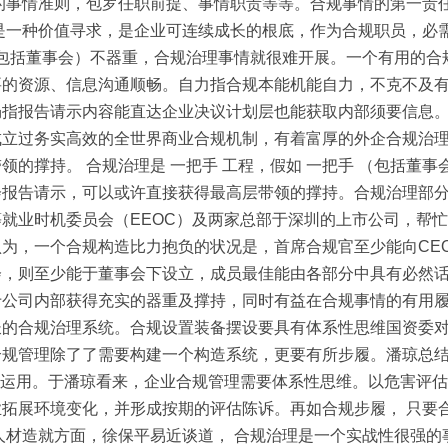
的事情准则，包罗任职前提、事情职责等等。合规事情的第一责
是一种价值寻求，是企业可连续成长的根底，作为合规职员，必
手 （包括董事会）不器重，合规治理事情就很难开展。一个有用
要的资源、信息沟通顺畅。自力指合规本能机能自力，不克不及
畅指报告请示内容能直达企业决议计划层也能获取内部须要信息
立过务实高效的全世界商业合规机制，有着富厚的外企合规治理
的撑持。 合规治理是 一把手 工程，假如 一把手 （包括董
会报告请示，可以或许直接获得最高层带领的撑持。合规治理部
就业时机委员会（EEOC）及两家总部于深圳的上市公司，帮
为，一个合规构造比力抱负的状况是，首席合规官至少能向CE
会，则至少能于董事会下设立，成员最佳能由各部分中具有必然
公司内部获得充实的器重及撑持，同时有益在合规事情的有用履
长的合规治理系统。合规设置装备摆设要具有体系性思维国资委
规管理除了了需要构建一个构造系统，更要有所步履。潘琼总结
的运用。于潘琼看来，企业合规管理需要体系性思维。以危害评估
拓展环境变化，并形成按期的评估陈诉。再如合规步履， 只要
人材造就方面，徐保平易近谈道， 合规治理是一个实战性很强的