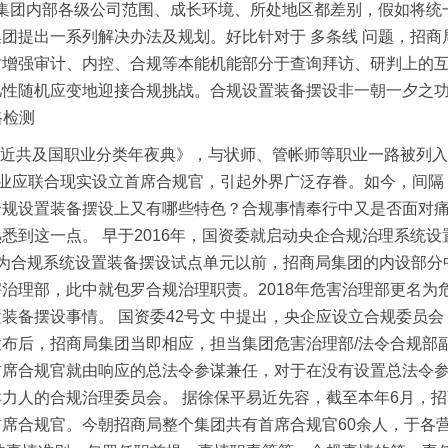
，集团内部各级公司范围、成长环境、所处地区都差别，假如将统
团提出一系列解决办法及规划。好比针对于 多条线 问题，招
时增强审计、内控、合规等本能机能部分于查询拜访、研判上的
凡性随机应变地迎接合规挑战。合规设置装备摆设非一朝一夕之
路检测
平易近共及国职业分类年夜典》，与状师、管帐师等职业一路被列入
企业应联合现实设立首席合规官，引起外界广泛存眷。如今，间隔 
规设置装备摆设上又有哪些特色？合规事情奉行中又是否面对痛
悉到这一点。 早于2016年，国资委就启动央企合规治理系统
为合规系统设置装备摆设试点单元以前，招商局集团的内设部分中
治理部，此中就包罗合规治理职责。2018年危害治理部更名为危
装备摆设事情。 国资委42号文 中提出，央企应设立合规委员
布后，招商局集团当即相应，担当集团危害治理部/法令合规部
首席合规官就由响应的总法令参谋兼任，对于在没有设置总法令
力人的合规治理委员会。 据徐保平易近先容，截至本年6月，招
合规官。今朝招商局整个集团共有首席合规官60余人，于各营业