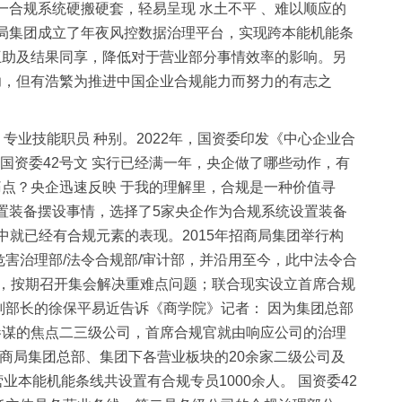
一合规系统硬搬硬套，轻易呈现 水土不平 、难以顺应的
商局集团成立了年夜风控数据治理平台，实现跨本能机能条
互助及结果同享，降低对于营业部分事情效率的影响。另
功，但有浩繁为推进中国企业合规能力而努力的有志之
 专业技能职员 种别。2022年，国资委印发《中心企业合
国资委42号文 实行已经满一年，央企做了哪些动作，有
点？央企迅速反映 于我的理解里，合规是一种价值寻
设置装备摆设事情，选择了5家央企作为合规系统设置装备
就已经有合规元素的表现。2015年招商局集团举行构
害治理部/法令合规部/审计部，并沿用至今，此中法令合
会，按期召开集会解决重难点问题；联合现实设立首席合规
副部长的徐保平易近告诉《商学院》记者： 因为集团总部
参谋的焦点二三级公司，首席合规官就由响应公司的治理
商局集团总部、集团下各营业板块的20余家二级公司及
本能机能条线共设置有合规专员1000余人。 国资委42