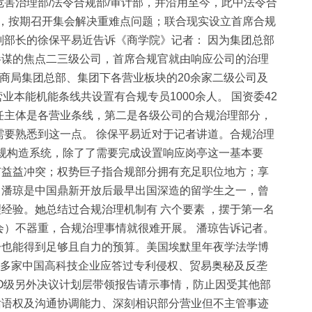
害治理部/法令合规部/审计部，并沿用至今，此中法令合
会，按期召开集会解决重难点问题；联合现实设立首席合规
副部长的徐保平易近告诉《商学院》记者： 因为集团总部
参谋的焦点二三级公司，首席合规官就由响应公司的治理
商局集团总部、集团下各营业板块的20余家二级公司及
本能机能条线共设置有合规专员1000余人。 国资委42
任主体是各营业条线，第二是各级公司的合规治理部分，
需要熟悉到这一点。 徐保平易近对于记者讲道。合规治理
的合规构造系统，除了了需要完成设置响应岗亭这一基本要
有益益冲突；权势巨子指合规部分拥有充足职位地方；享
。潘琼是中国鼎新开放后最早出国深造的留学生之一，曾
经验。她总结过合规治理机制有 六个要素 ，摆于第一名
事会）不器重，合规治理事情就很难开展。 潘琼告诉记者。
分也能得到足够且自力的预算。美国埃默里年夜学法学博
忙多家中国高科技企业应答过专利侵权、贸易奥秘及反垄
O级另外决议计划层带领报告请示事情，防止因受其他部
话语权及沟通协调能力、深刻相识部分营业但不主管事迹