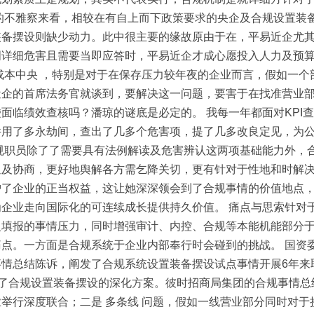
的不雅察来看，相较在有自上而下政策要求的央企及合规设置装
备摆设则缺少动力。此中很主要的缘故原由于在，平易近企尤其
明详细危害且需要当即应答时，平易近企才成心愿投入人力及预
成本中央 ，特别是对于在保存压力较年夜的企业而言，假如一
近企的首席法务官就谈到，要解决这一问题，要害于在找准营业
面临绩效查核吗？潘琼的谜底是必定的。 我每一年都面对KPI
件用了多永劫间，查出了几多个危害项，提了几多改良定见，为
规职员除了了需要具有法例解读及危害辨认这两项基础能力外，
通及协商，更好地舆解各方需乞降关切，更有针对于性地和时解
了企业的正当权益，这让她深深领会到了合规事情的价值地点，
企业走向国际化的可连续成长提供持久价值。 痛点与思索针对于
复填报的事情压力，同时增强审计、内控、合规等本能机能部分
点。一方面是合规系统于企业内部奉行时会碰到的挑战。 国资委
情总结陈诉，阐发了合规系统设置装备摆设试点事情开展6年来取
提交了合规设置装备摆设的深化方案。彼时招商局集团的合规事情总
举行深度联合；二是 多条线 问题，假如一线营业部分同时对