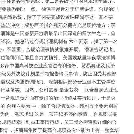
任主体是各营业条线，第二是各级公司的合规治理部分，
需要熟悉到这一点。 徐保平易近对于记者讲道。合规治理
的合规构造系统，除了了需要完成设置响应岗亭这一基本要
有益益冲突；权势巨子指合规部分拥有充足职位地方；享
。潘琼是中国鼎新开放后最早出国深造的留学生之一，曾
经验。她总结过合规治理机制有 六个要素 ，摆于第一名
事会）不器重，合规治理事情就很难开展。 潘琼告诉记者。
分也能得到足够且自力的预算。美国埃默里年夜学法学博
忙多家中国高科技企业应答过专利侵权、贸易奥秘及反垄
O级另外决议计划层带领报告请示事情，防止因受其他部
话语权及沟通协调能力、深刻相识部分营业但不主管事迹
行及落实。固然，公司需要 量企裁衣 ，联合自身营业现
对于背规追责方面有专门的治理措施及实行细则，于是央
的 合规六要素 中，除了合规情况外，残剩五个要素别离
为例，潘琼指出 这是一项连续不停的事情 ，合规职员要
合规范畴牵扯到员工事情范畴，员工就必需遵照详细的合
事情 ，招商局集团于提高合规职员专业能力上有一整套培