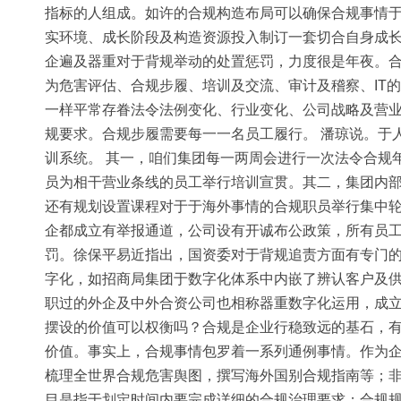
指标的人组成。如许的合规构造布局可以确保合规事情于
实环境、成长阶段及构造资源投入制订一套切合自身成
企遍及器重对于背规举动的处置惩罚，力度很是年夜。合
为危害评估、合规步履、培训及交流、审计及稽察、IT
一样平常存眷法令法例变化、行业变化、公司战略及营业
规要求。合规步履需要每一一名员工履行。 潘琼说。于
训系统。 其一，咱们集团每一两周会进行一次法令合规
员为相干营业条线的员工举行培训宣贯。其二，集团内
还有规划设置课程对于于海外事情的合规职员举行集中轮
企都成立有举报通道，公司设有开诚布公政策，所有员工
罚。徐保平易近指出，国资委对于背规追责方面有专门的
字化，如招商局集团于数字化体系中内嵌了辨认客户及
职过的外企及中外合资公司也相称器重数字化运用，成
摆设的价值可以权衡吗？合规是企业行稳致远的基石，
价值。事实上，合规事情包罗着一系列通例事情。作为
梳理全世界合规危害舆图，撰写海外国别合规指南等；非
目是指于划定时间内要完成详细的合规治理要求；合规