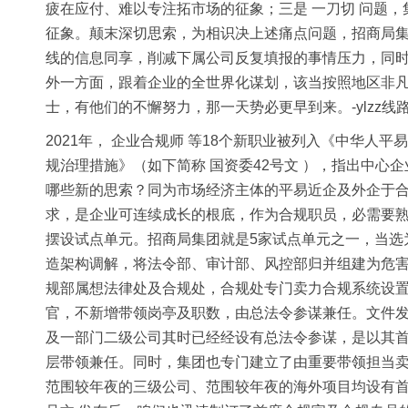
疲在应付、难以专注拓市场的征象；三是 一刀切 问题
征象。颠末深切思索，为相识决上述痛点问题，招商局集
线的信息同享，削减下属公司反复填报的事情压力，同
外一方面，跟着企业的全世界化谋划，该当按照地区非
士，有他们的不懈努力，那一天势必更早到来。-ylzz线
2021年， 企业合规师 等18个新职业被列入《中华人
规治理措施》（如下简称 国资委42号文 ），指出中心
哪些新的思索？同为市场经济主体的平易近企及外企于合
求，是企业可连续成长的根底，作为合规职员，必需要熟
摆设试点单元。招商局集团就是5家试点单元之一，当选
造架构调解，将法令部、审计部、风控部归并组建为危害
规部属想法律处及合规处，合规处专门卖力合规系统设置
官，不新增带领岗亭及职数，由总法令参谋兼任。文件发
及一部门二级公司其时已经经设有总法令参谋，是以其
层带领兼任。同时，集团也专门建立了由重要带领担当卖
范围较年夜的三级公司、范围较年夜的海外项目均设有首席