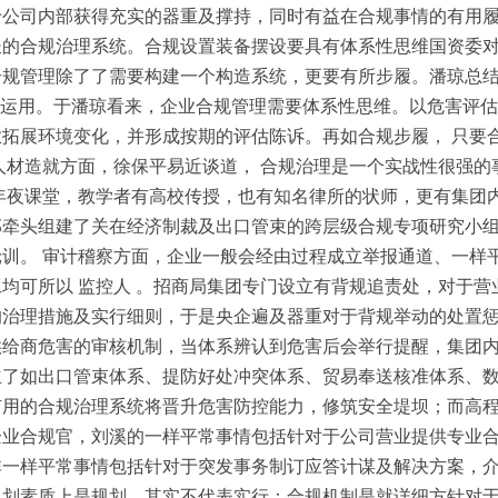
公司内部获得充实的器重及撑持，同时有益在合规事情的有用履
长的合规治理系统。合规设置装备摆设要具有体系性思维国资委
规管理除了了需要构建一个构造系统，更要有所步履。潘琼总结
的运用。于潘琼看来，企业合规管理需要体系性思维。以危害评估
拓展环境变化，并形成按期的评估陈诉。再如合规步履， 只要
人材造就方面，徐保平易近谈道， 合规治理是一个实战性很强的
年夜课堂，教学者有高校传授，也有知名律所的状师，更有集团
部牵头组建了关在经济制裁及出口管束的跨层级合规专项研究小
训。 审计稽察方面，企业一般会经由过程成立举报通道、一样
均可所以 监控人 。招商局集团专门设立有背规追责处，对于
治理措施及实行细则，于是央企遍及器重对于背规举动的处置惩
供给商危害的审核机制，当体系辨认到危害后会举行提醒，集团
立了如出口管束体系、提防好处冲突体系、贸易奉送核准体系、
有用的合规治理系统将晋升危害防控能力，修筑安全堤坝；而高
企业合规官，刘溪的一样平常事情包括针对于公司营业提供专业
一样平常事情包括针对于突发事务制订应答计谋及解决方案，介
规划素质上是规划，其实不代表实行；合规机制是就详细方针对