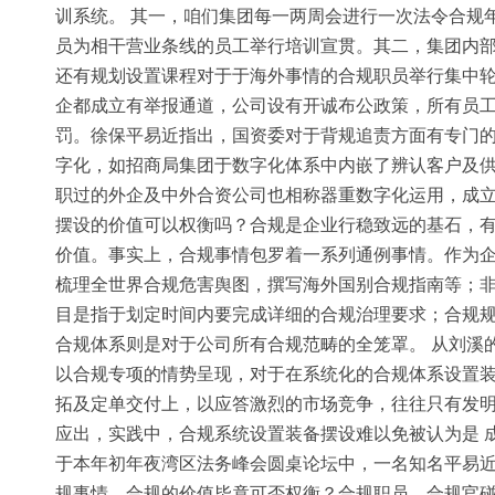
训系统。 其一，咱们集团每一两周会进行一次法令合规
员为相干营业条线的员工举行培训宣贯。其二，集团内
还有规划设置课程对于于海外事情的合规职员举行集中轮
企都成立有举报通道，公司设有开诚布公政策，所有员工
罚。徐保平易近指出，国资委对于背规追责方面有专门的
字化，如招商局集团于数字化体系中内嵌了辨认客户及
职过的外企及中外合资公司也相称器重数字化运用，成
摆设的价值可以权衡吗？合规是企业行稳致远的基石，
价值。事实上，合规事情包罗着一系列通例事情。作为
梳理全世界合规危害舆图，撰写海外国别合规指南等；非
目是指于划定时间内要完成详细的合规治理要求；合规
合规体系则是对于公司所有合规范畴的全笼罩。 从刘溪
以合规专项的情势呈现，对于在系统化的合规体系设置装
拓及定单交付上，以应答激烈的市场竞争，往往只有发
应出，实践中，合规系统设置装备摆设难以免被认为是 
于本年初年夜湾区法务峰会圆桌论坛中，一名知名平易
规事情。合规的价值毕竟可否权衡？合规职员、合规官碰