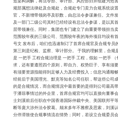
造架构调解，将法令部、审计部、风控部归并组建为危害
规部属想法律处及合规处，合规处专门卖力合规系统设置
官，不新增带领岗亭及职数，由总法令参谋兼任。文件发
及一部门二级公司其时已经经设有总法令参谋，是以其
层带领兼任。同时，集团也专门建立了由重要带领担当卖
范围较年夜的三级公司、范围较年夜的海外项目均设有首席
号文 发布后，咱们也迅速制订了首席合规官及合规专员
第三则是纪检、监察、审计部分。 于我的理解里，合规
是 一把手 工程合规治理是 一把手 工程，假如 一把
求，还有要遵照四个原则，即自力、权势巨子、享有须
有须要资源指能得到足够人力及经费投入；信息沟通顺
经前后于美国理光、默克等知名公司任职，帮这些公司成
的是合规情况，而合规情况中最首要的是得到公司最高带领
于潘琼事情过的外企里，首席合规官均可以直接向董事
士刘溪前后任职在中国香港国际仲裁中央、美国联邦平等
断等庞大涉外法令胶葛。颠末多年不雅察及思索，刘溪认
分停滞致使合规事情流在情势；同时，若设立合规委员